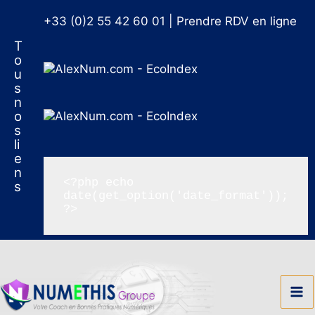
Aller
au
+33 (0)2 55 42 60 01
|
Prendre RDV en ligne
contenu
T
o
u
s
n
o
s
li
e
n
<?php echo 
s
date(get_option('date_format')); 