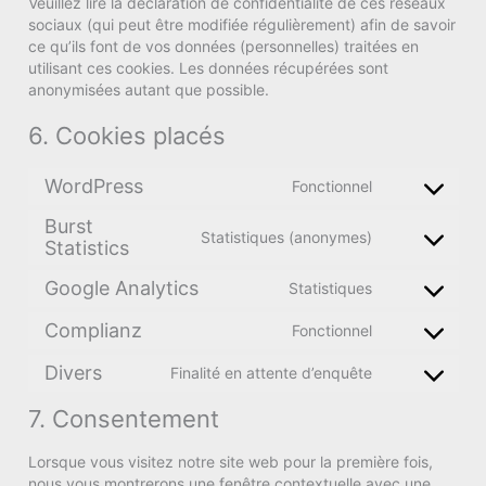
Veuillez lire la déclaration de confidentialité de ces réseaux
sociaux (qui peut être modifiée régulièrement) afin de savoir
ce qu’ils font de vos données (personnelles) traitées en
utilisant ces cookies. Les données récupérées sont
anonymisées autant que possible.
6. Cookies placés
WordPress
Fonctionnel
Consent
to
Burst
Statistiques (anonymes)
service
Statistics
Consent
wordpress
to
Google Analytics
Statistiques
service
Consent
burst-
to
Complianz
Fonctionnel
statistics
Consent
service
to
google-
Divers
Finalité en attente d’enquête
Consent
service
analytics
to
complianz
7. Consentement
service
divers
Lorsque vous visitez notre site web pour la première fois,
nous vous montrerons une fenêtre contextuelle avec une