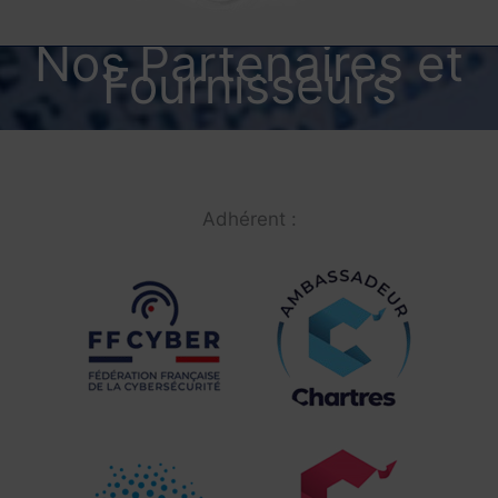
Nos Partenaires et
Fournisseurs
Adhérent :