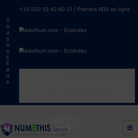
Aller
au
+33 (0)2 55 42 60 01
|
Prendre RDV en ligne
contenu
T
o
u
s
n
o
s
li
e
n
<?php echo 
s
date(get_option('date_format')); 